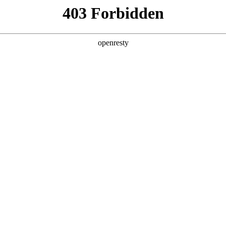
企业业务
个人业务
了解我们
投资者
功
EN
Global
创新平台
投资者关系
技术策源地开放课题
信息
科技知乎
公司公告
BOE创新
财务信息
协同创新平台
公司治理